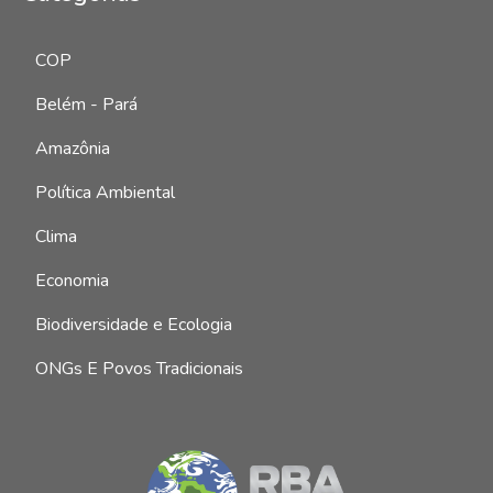
1035
COP
1020
Belém - Pará
974
Amazônia
726
Política Ambiental
627
Clima
447
Economia
435
Biodiversidade e Ecologia
202
ONGs E Povos Tradicionais