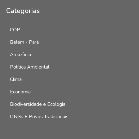
Categorias
1035
COP
1020
Belém - Pará
974
Amazônia
726
Política Ambiental
627
Clima
447
Economia
435
Biodiversidade e Ecologia
202
ONGs E Povos Tradicionais