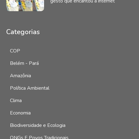
gesto que encantou a internet
Categorias
1035
COP
1020
Belém - Pará
974
Amazônia
726
Política Ambiental
627
Clima
447
Economia
435
Biodiversidade e Ecologia
202
ONGs E Povos Tradicionais