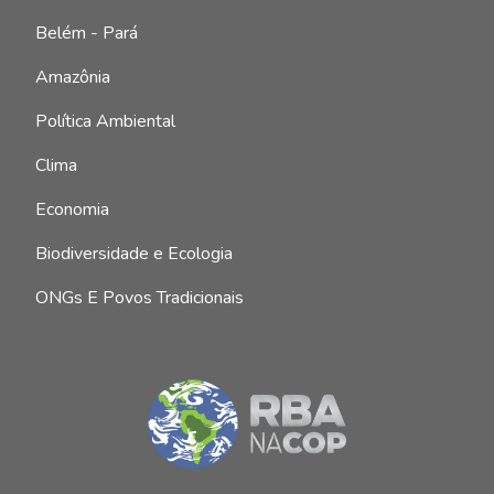
1020
Belém - Pará
974
Amazônia
726
Política Ambiental
627
Clima
447
Economia
435
Biodiversidade e Ecologia
202
ONGs E Povos Tradicionais