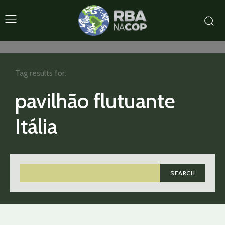
Tag results for:
pavilhão flutuante
Itália
SEARCH